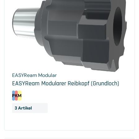
EASYReam Modular
EASYReam Modularer Reibkopf (Grundloch)
P
K
M
3 Artikel