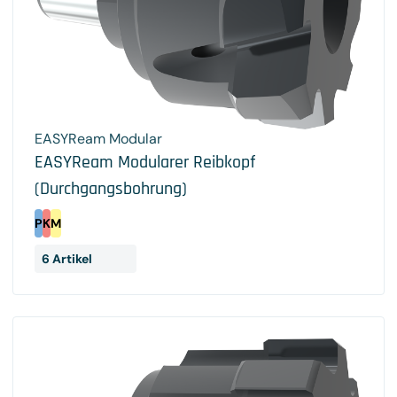
EASYReam Modular
EASYReam Modularer Reibkopf
(Durchgangsbohrung)
P
K
M
6 Artikel