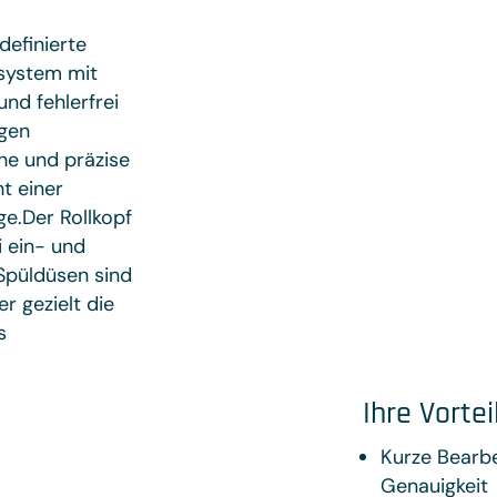
definierte
system mit
nd fehlerfrei
igen
he und präzise
t einer
e.Der Rollkopf
i ein- und
 Spüldüsen sind
r gezielt die
s
Ihre Vortei
Kurze Bearbe
Genauigkeit