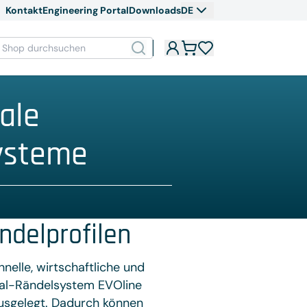
Kontakt
Engineering Portal
Downloads
DE
ale
ysteme
ndelprofilen
nelle, wirtschaftliche und
tial-Rändelsystem EVOline
ausgelegt. Dadurch können